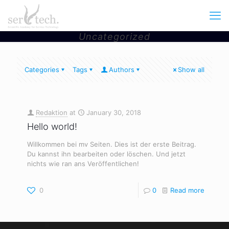
Uncategorized
Categories
Tags
Authors
Show all
Redaktion
at
January 30, 2018
Hello world!
Willkommen bei mv Seiten. Dies ist der erste Beitrag.
Du kannst ihn bearbeiten oder löschen. Und jetzt
nichts wie ran ans Veröffentlichen!
0
0
Read more